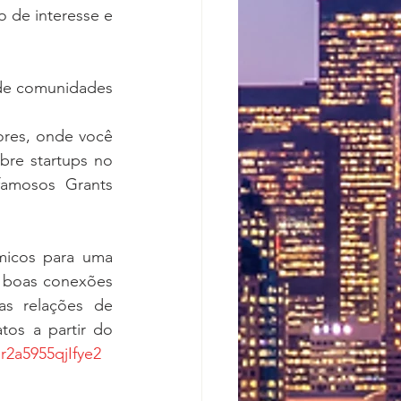
o de interesse e 
de comunidades 
es, onde você 
re startups no 
famosos Grants 
micos para uma 
 boas conexões 
s relações de 
os a partir do 
r2a5955qjIfye2