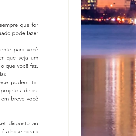
sempre que for 
ado pode fazer 
ente para você 
er que seja um 
o que você faz, 
ar. 
ece podem ter 
rojetos delas. 
 em breve você 
et disposto ao 
é a base para a 