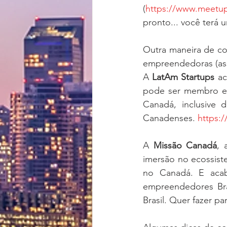
(
https://www.meetu
pronto... você terá u
Outra maneira de co
empreendedoras (asso
A 
LatAm Startups
 a
pode ser membro e 
Canadá, inclusive 
Canadenses. 
https:
A 
Missão Canadá
, 
imersão no ecossist
no Canadá. E acab
empreendedores Bra
Brasil. Quer fazer pa