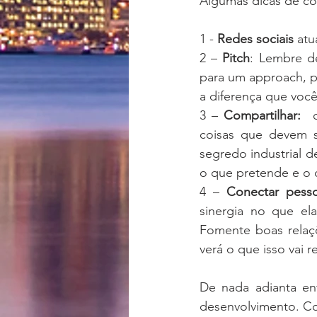
Algumas dicas de co
1 - 
Redes sociais
 atu
2 – 
Pitch
: Lembre de
para um approach, p
a diferença que voc
3 – 
Compartilhar: 
 
coisas que devem s
segredo industrial d
o que pretende e o q
4 – 
Conectar pess
sinergia no que ela
Fomente boas relaçõ
verá o que isso vai re
De nada adianta en
desenvolvimento. Com