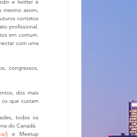
in e twitter é 
s mesmo assim, 
uturos contatos 
 profissional.  
tos em comum. 
onectar com uma 
s, congressos, 
ntos, dos mais 
 os que custam 
ades, todos os 
ena do Canadá. 
ca/
) e Meetup 