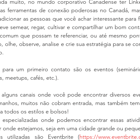
juda muito, no mundo corporativo Canadense ter Linked
uas ferramentas de conexão poderosas no Canadá, ma
dicionar as pessoas que você achar interessante para f
ve semear, regar, cultivar e compartilhar um bom contato
comum que possam te referenciar, ou até mesmo pon
o, olhe, observe, analise e crie sua estratégia para se c
o. 
 para um primeiro contato são os eventos (seminário
s, meetups, cafés, etc.).
alguns canais onde você pode encontrar diversos eve
amanhos, muitos não cobram entrada, mas também tem
a todos os estilos e bolsos! 
 especializadas onde podemos encontrar essas ativid
r onde estejamos, seja em uma cidade grande ou pequ
s utilizadas são Eventbrite (
https://www.eventbrite.