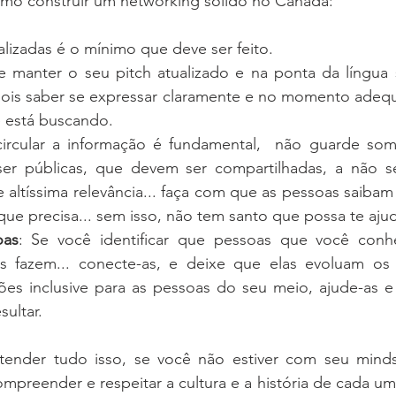
mo construir um networking sólido no Canadá:
alizadas é o mínimo que deve ser feito. 
 manter o seu pitch atualizado e na ponta da língua 
ois saber se expressar claramente e no momento adequ
ê está buscando. 
circular a informação é fundamental,  não guarde som
er públicas, que devem ser compartilhadas, a não s
e altíssima relevância... faça com que as pessoas saibam 
ue precisa... sem isso, não tem santo que possa te ajud
oas
: Se você identificar que pessoas que você conh
s fazem... conecte-as, e deixe que elas evoluam os p
es inclusive para as pessoas do seu meio, ajude-as e
sultar.
tender tudo isso, se você não estiver com seu minds
preender e respeitar a cultura e a história de cada um 