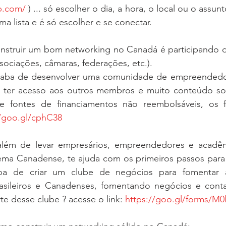
p.com/
 ) ... só escolher o dia, a hora, o local ou o assunt
ma lista e é só escolher e se conectar. 
nstruir um bom networking no Canadá é participando 
ciações, câmaras, federações, etc.). 
caba de desenvolver uma comunidade de empreendedor
ter acesso aos outros membros e muito conteúdo sob
de fontes de financiamentos não reembolsáveis, os 
//goo.gl/cphC38
além de levar empresários, empreendedores e acadê
ema Canadense, te ajuda com os primeiros passos para
a de criar um clube de negócios para fomentar a
sileiros e Canadenses, fomentando negócios e contat
rte desse clube ? acesse o link: 
https://goo.gl/forms/M0l